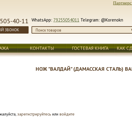
|
Партнерс
505-40-11
WhatsApp:
79255054011
Telegram: @Korenokn
ЫЙ ЗВОНОК
АЖА
КОНТАКТЫ
ГОСТЕВАЯ КНИГА
КАК С
НОЖ "ВАЛДАЙ" (ДАМАССКАЯ СТАЛЬ) В
жалуйста,
зарегистрируйтесь
или
войдите