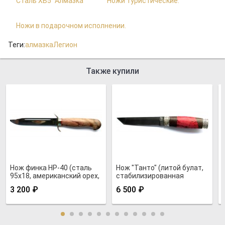
Сталь ХВ5 "Алмазка"
Ножи туристические.
Ножи в подарочном исполнении.
Теги:
алмазка
Легион
Также купили
Нож финка НР-40 (сталь
Нож "Танто" (литой булат,
95х18, американский орех,
стабилизированная
мельхиор)
карельская береза, венге,
3 200
₽
6 500
₽
мельхиор)